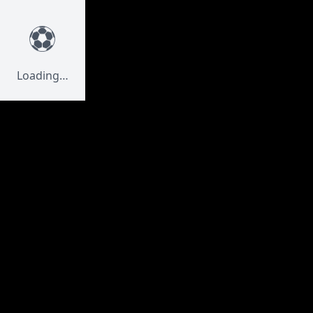
⚽
Loading…